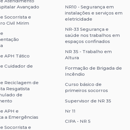
de Atendimento
pitalar Avançado
NR10 - Segurança em
instalações e serviços em
e Socorrista e
eletricidade
o Civil Mirim
NR-33 Segurança e
de
saúde nos trabalhos em
mentação
espaços confinados
ca
NR 35 - Trabalho em
e APH Tático
Altura
e Cuidador de
Formação de Brigada de
Incêndio
de Reciclagem de
Curso básico de
sta Resgatista
primeiros socorros
mulado de
mento
Supervisor de NR 35
de APH e
Nr 11
ta a Emergências
CIPA - NR 5
e Socorrista e