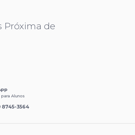
s Próxima de
App
o para Alunos
9
8745-3564