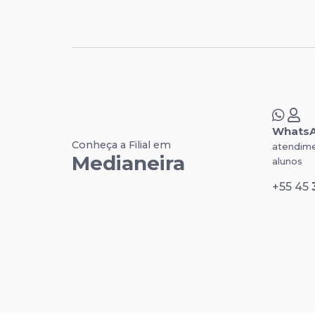
Whats
Conheça a Filial em
atendime
Medianeira
alunos
+55 45