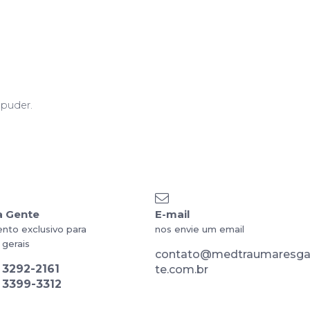
 puder.
a Gente
E-mail
nto exclusivo para
nos envie um email
 gerais
contato@medtraumaresg
)
3292-2161
te.com.br
)
3399-3312