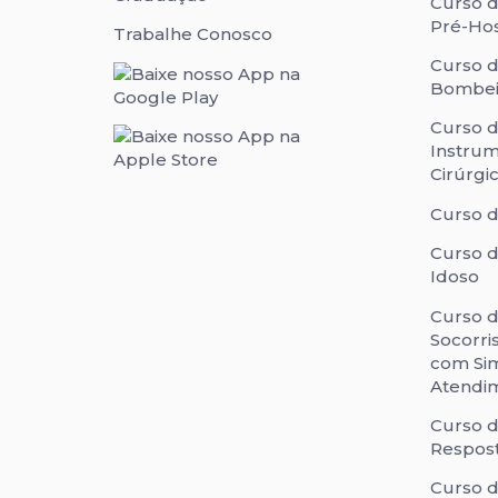
Curso 
Pré-Hos
Trabalhe Conosco
Curso d
Bombeir
Curso 
Instru
Cirúrgi
Curso d
Curso d
Idoso
Curso 
Socorri
com Si
Atendi
Curso 
Respos
Curso d