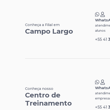
Whats
Conheça a Filial em
atendime
Campo Largo
alunos
+55 41
Whats
Conheça nosso
Centro de
atendime
empresa
Treinamento
+55 41